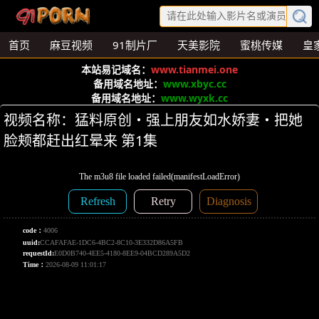
首页
麻豆视频
91制片厂
天美影院
蜜桃传媒
皇
本站易记域名：
www.tianmei.one
备用域名地址：
www.xbyc.cc
备用域名地址：
www.wyxk.cc
视频名称：猛料原创・强上朋友如水娇妻・把她
脸颊都赶出红晕来 第1集