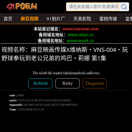
首页
麻豆视频
91制片厂
天美影院
蜜桃传媒
皇
本站易记域名：
www.tianmei.one
备用域名地址：
www.xbyc.cc
备用域名地址：
www.wyxk.cc
视频名称：麻豆映画传媒X维纳斯・VNS-004・玩
野球拳玩到老公兄弟的鸡巴・莉娜 第1集