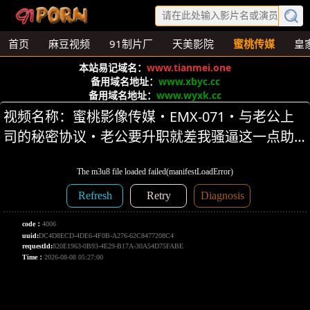
首页
麻豆视频
91制片厂
天美影院
蜜桃传媒
皇
本站易记域名：
www.tianmei.one
备用域名地址：
www.xbyc.cc
备用域名地址：
www.wyxk.cc
视频名称：蜜桃影像传媒・EMX-071・与老公上
司的秘密协议・老公要升职就差我骚逼这一点助
力・林玥玥 第1集