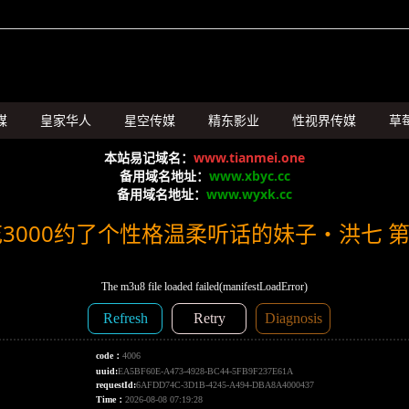
媒
皇家华人
星空传媒
精东影业
性视界传媒
草
SA国际传媒
本站易记域名：
www.tianmei.one
备用域名地址：
www.xbyc.cc
备用域名地址：
www.wyxk.cc
3000约了个性格温柔听话的妹子・洪七 第