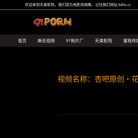
欢迎来到天美影院，我们因为电影而相聚。记住我们网址:94hs.cc
首页
麻豆视频
91制片厂
天美影院
蜜桃传
HongKongDoll
糖心Vlog
猛料原创
其它传媒
视频名称：杏吧原创・花