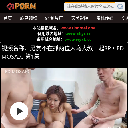
首页
麻豆视频
91制片厂
天美影院
蜜桃传媒
皇
本站易记域名：
www.tianmei.one
备用域名地址：
www.xbyc.cc
备用域名地址：
www.wyxk.cc
视频名称：男友不在抓两位大鸟大叔一起3P・ED
MOSAIC 第1集