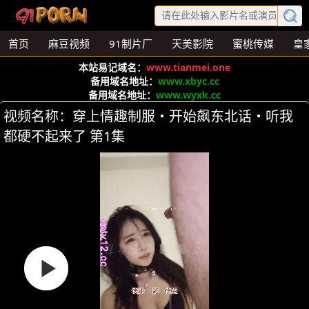
首页
麻豆视频
91制片厂
天美影院
蜜桃传媒
皇
本站易记域名：
www.tianmei.one
备用域名地址：
www.xbyc.cc
备用域名地址：
www.wyxk.cc
视频名称：穿上情趣制服・开始飙东北话・听我
都硬不起来了 第1集