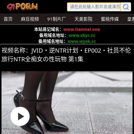
首页
麻豆视频
91制片厂
天美影院
蜜桃传媒
皇
本站易记域名：
www.tianmei.one
备用域名地址：
www.xbyc.cc
备用域名地址：
www.wyxk.cc
视频名称：JVID・逆NTR计划・EP002・社员不伦
旅行NTR全痴女の性玩物 第1集