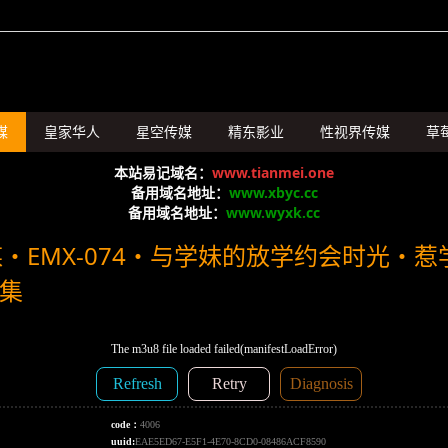
媒
皇家华人
星空传媒
精东影业
性视界传媒
草
SA国际传媒
本站易记域名：
www.tianmei.one
备用域名地址：
www.xbyc.cc
备用域名地址：
www.wyxk.cc
・EMX-074・与学妹的放学约会时光・
1集