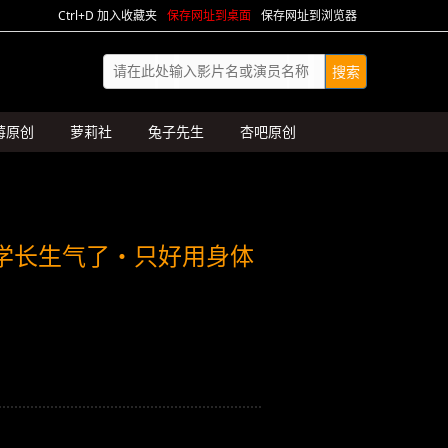
Ctrl+D 加入收藏夹
保存网址到桌面
保存网址到浏览器
莓原创
萝莉社
兔子先生
杏吧原创
惹学长生气了・只好用身体