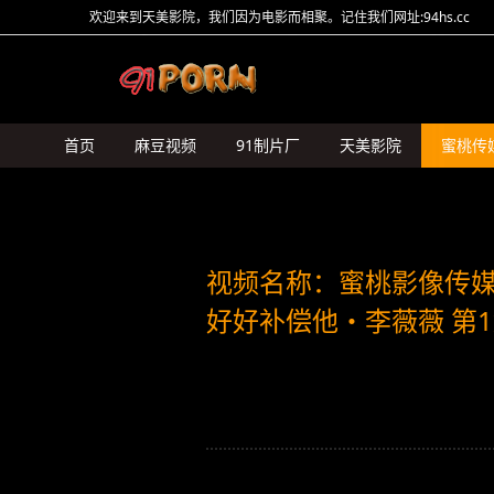
欢迎来到天美影院，我们因为电影而相聚。记住我们网址:94hs.cc
首页
麻豆视频
91制片厂
天美影院
蜜桃传
HongKongDoll
糖心Vlog
猛料原创
其它传媒
视频名称：蜜桃影像传媒
好好补偿他・李薇薇 第