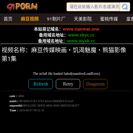
首页
麻豆视频
91制片厂
天美影院
蜜桃传媒
皇
本站易记域名：
www.tianmei.one
备用域名地址：
www.xbyc.cc
备用域名地址：
www.wyxk.cc
视频名称：麻豆传媒映画・饥渴魅魔・熊猫影像
第1集